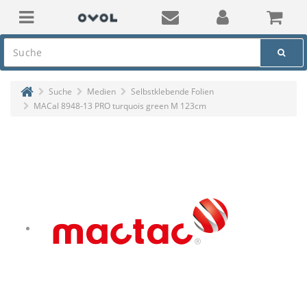
Suche
Medien
Selbstklebende Folien
MACal 8948-13 PRO turquois green M 123cm