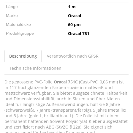
1 m
Länge
Oracal
Marke
60 µm
Materialdicke
Oracal 751
Produktgruppe
Beschreibung
Verantwortlich nach GPSR
Technische Informationen
Die gegossene PVC-Folie
Oracal 751C
(Cast-PVC, 0,06 mm) ist
in 117 hochglänzenden Farben sowie in mattweiß und
mattschwarz verfügbar. Sie bietet ausgezeichnete Haltbarkeit
und Dimensionsstabilität, auch in Sicken und über Nieten.
Ideal für langfristige Außenanwendungen, hält sie 8 Jahre
(schwarz/weiß), 7 Jahre (transparent/farbig), 5 Jahre (metallic)
und 3 Jahre (gold L, brilliantblau L). Die Folie ist mit einem
permanent haftenden Solvent-Polyacrylat-Kleber ausgestattet
und zertifiziert nach ABG (StVZO § 22a). Sie eignet sich
hervorragend für hochwertige Fahrzeug- und