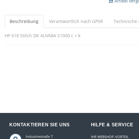
Artikel verg
Beschreibung
Verantwortlich nach GPSR
Technische 
HP 618 Stitch DK 4UV68A S1000 c + k
KONTAKTIEREN SIE UNS
HILFE & SERVICE
Industriestraße 7
IHR WEBSHOP-VORTEIL