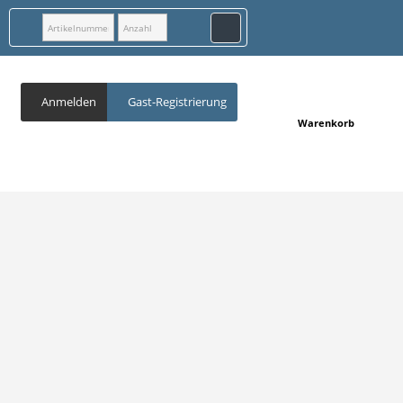
Anmelden
Gast-Registrierung
Warenkorb
123cm
SPEZIFIKATIONEN
123 cm
Breite