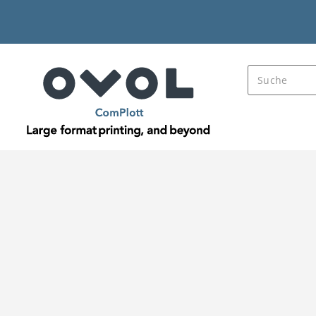
DRUCKMASCHINEN
WEITERVERARBEITUNGSMASCHINEN
TINTEN
Suche
Medien
Selbstklebende Folien
MACal 9807-42 PRO 
MACal 
Artikelnr.
410