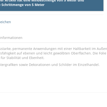
ser Artikel hat eine Mindestmenge von 5 Meter und
e Schrittmenge von 5 Meter
leichen
Informationen
sstarke, permanente Anwendungen mit einer Haltbarkeit im Außenber
ähigkeit auf ebenen und leicht gewölbten Oberflächen. Die Folie 
für Stabilität und Ebenheit.
nstergrafiken sowie Dekorationen und Schilder im Einzelhandel.