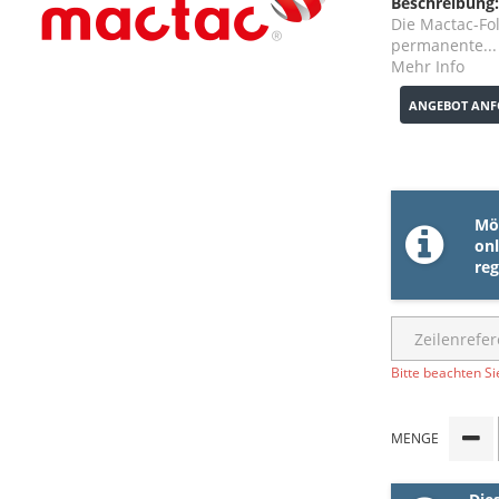
Beschreibung:
Die Mactac-Fo
permanente...
Mehr Info
ANGEBOT ANF
Möc
onl
reg
Bitte beachten Si
MENGE