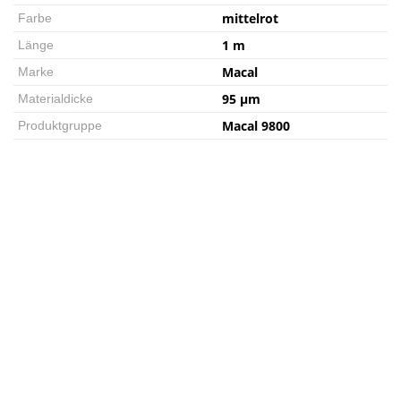
mittelrot
Farbe
1 m
Länge
Macal
Marke
95 µm
Materialdicke
Macal 9800
Produktgruppe