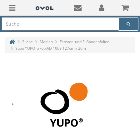
Suche
Medien
Fenster- und Fußbodenfolien
Yupo YUPOTako XAD 1069 127cm x 20m