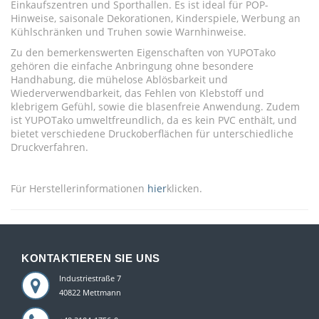
Einkaufszentren und Sporthallen. Es ist ideal für POP-
Hinweise, saisonale Dekorationen, Kinderspiele, Werbung an
Kühlschränken und Truhen sowie Warnhinweise.
Zu den bemerkenswerten Eigenschaften von YUPOTako
gehören die einfache Anbringung ohne besondere
Handhabung, die mühelose Ablösbarkeit und
Wiederverwendbarkeit, das Fehlen von Klebstoff und
klebrigem Gefühl, sowie die blasenfreie Anwendung. Zudem
ist YUPOTako umweltfreundlich, da es kein PVC enthält, und
bietet verschiedene Druckoberflächen für unterschiedliche
Druckverfahren.
Für Herstellerinformationen
hier
klicken.
KONTAKTIEREN SIE UNS
Industriestraße 7
40822 Mettmann