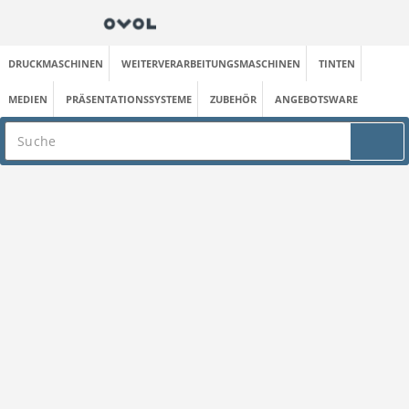
DRUCKMASCHINEN
WEITERVERARBEITUNGSMASCHINEN
TINTEN
MEDIEN
PRÄSENTATIONSSYSTEME
ZUBEHÖR
ANGEBOTSWARE
Suche
Medien
Selbstklebende Folien
Oracal 751CG-053 hellblau 126cm