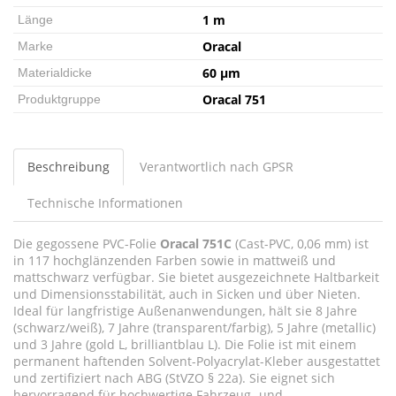
1 m
Länge
Oracal
Marke
60 µm
Materialdicke
Oracal 751
Produktgruppe
Beschreibung
Verantwortlich nach GPSR
Technische Informationen
Die gegossene PVC-Folie
Oracal 751C
(Cast-PVC, 0,06 mm) ist
in 117 hochglänzenden Farben sowie in mattweiß und
mattschwarz verfügbar. Sie bietet ausgezeichnete Haltbarkeit
und Dimensionsstabilität, auch in Sicken und über Nieten.
Ideal für langfristige Außenanwendungen, hält sie 8 Jahre
(schwarz/weiß), 7 Jahre (transparent/farbig), 5 Jahre (metallic)
und 3 Jahre (gold L, brilliantblau L). Die Folie ist mit einem
permanent haftenden Solvent-Polyacrylat-Kleber ausgestattet
und zertifiziert nach ABG (StVZO § 22a). Sie eignet sich
hervorragend für hochwertige Fahrzeug- und