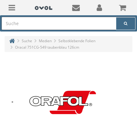
Suche
Medien
Selbstklebende Folien
Oracal 751CG-549 taubenblau 126cm