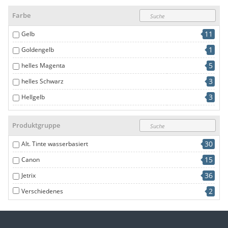
Farbe
11
Gelb
1
Goldengelb
5
helles Magenta
3
helles Schwarz
3
Hellgelb
1
Lack
Produktgruppe
5
light cyan
30
Alt. Tinte wasserbasiert
11
Magenta
15
Canon
16
N/a
36
Jetrix
11
schwarz
2
Verschiedenes
5
Weiß
11
Zyanblau