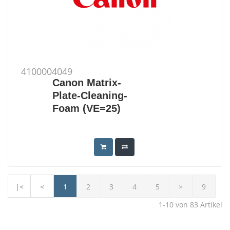
4100004049
Canon Matrix-
Plate-Cleaning-
Foam (VE=25)
|<
<
1
2
3
4
5
>
9
1-10
von
83
Artikel