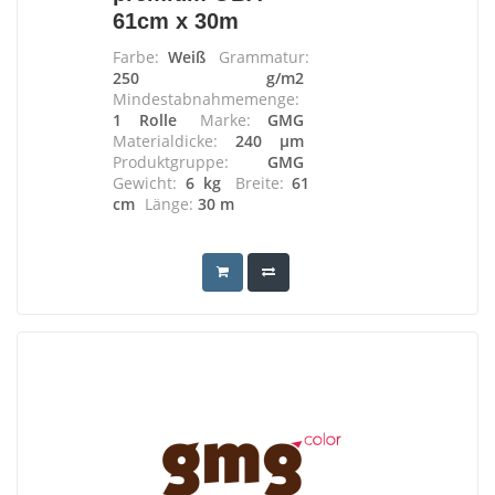
61cm x 30m
Farbe:
Weiß
Grammatur:
250 g/m2
Mindestabnahmemenge:
1 Rolle
Marke:
GMG
Materialdicke:
240 µm
Produktgruppe:
GMG
Gewicht:
6 kg
Breite:
61
cm
Länge:
30 m