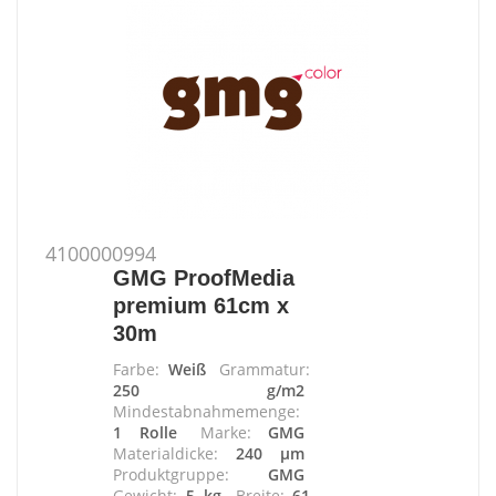
4100000994
GMG ProofMedia
premium 61cm x
30m
Farbe:
Weiß
Grammatur:
250 g/m2
Mindestabnahmemenge:
1 Rolle
Marke:
GMG
Materialdicke:
240 µm
Produktgruppe:
GMG
Gewicht:
5 kg
Breite:
61