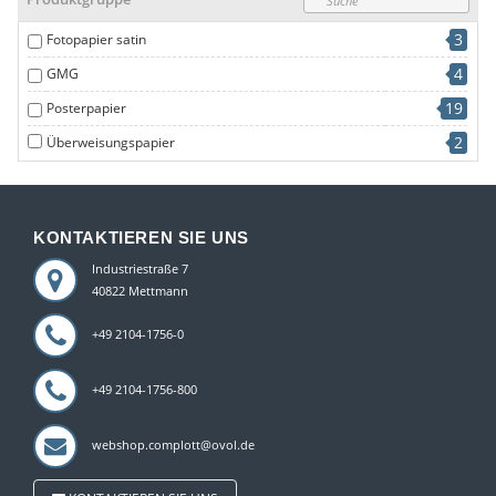
6
250 g/m2
3
Fotopapier satin
4
GMG
19
Posterpapier
2
Überweisungspapier
KONTAKTIEREN SIE UNS
Industriestraße 7
40822 Mettmann
+49 2104-1756-0
+49 2104-1756-800
webshop.complott@ovol.de