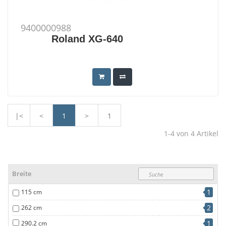
9400000988
Roland XG-640
|<
<
1
>
1
1-4
von
4
Artikel
Breite
1
115 cm
2
262 cm
1
290.2 cm