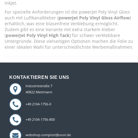
Inkjet.
Für spezielle Anforderungen ist die powerJet Poly Vinyl Gloss
auch mit Luftkanalkleber (
powerJet Poly Vinyl Gloss Airflow
)
erhältlich, was eine blasenfreie Verklebung ermöglicht.
Zudem gibt es eine Variante mit extra starkem Kleber
(
powerJet Poly Vinyl High Tack
) für schwer verklebbare
Untergründe. Diese vielseitigen Optionen machen die Folie zu
einer idealen Wahl für unterschiedlichste Werbemaßnahmen.
KONTAKTIEREN SIE UNS
Industriestraße 7
40822 Mettmann
+49 2104-1756-0
+49 2104-1756-800
webshop.complott@ovol.de