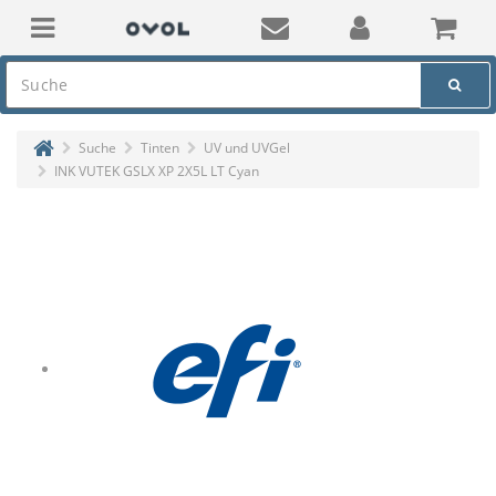
Suche
Tinten
UV und UVGel
INK VUTEK GSLX XP 2X5L LT Cyan