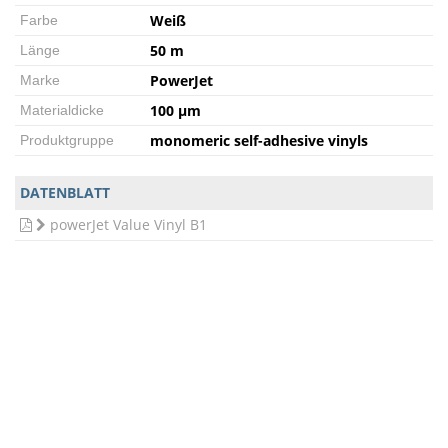
Weiß
Farbe
50 m
Länge
PowerJet
Marke
100 µm
Materialdicke
monomeric self-adhesive vinyls
Produktgruppe
DATENBLATT
powerJet Value Vinyl B1