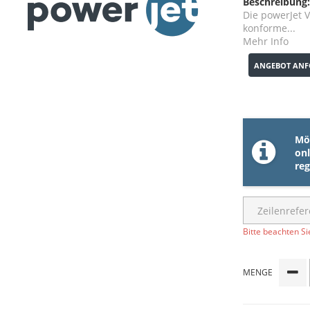
Beschreibung:
Die powerJet 
konforme...
Mehr Info
ANGEBOT ANF
Möc
onl
reg
Bitte beachten Si
MENGE