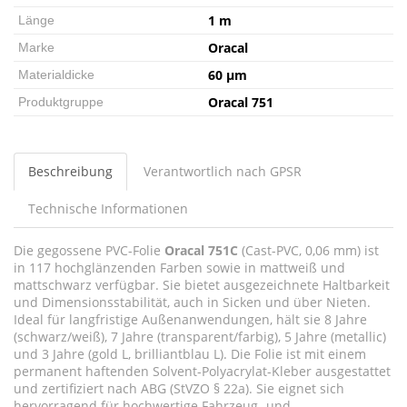
1 m
Länge
Oracal
Marke
60 µm
Materialdicke
Oracal 751
Produktgruppe
Beschreibung
Verantwortlich nach GPSR
Technische Informationen
Die gegossene PVC-Folie
Oracal 751C
(Cast-PVC, 0,06 mm) ist
in 117 hochglänzenden Farben sowie in mattweiß und
mattschwarz verfügbar. Sie bietet ausgezeichnete Haltbarkeit
und Dimensionsstabilität, auch in Sicken und über Nieten.
Ideal für langfristige Außenanwendungen, hält sie 8 Jahre
(schwarz/weiß), 7 Jahre (transparent/farbig), 5 Jahre (metallic)
und 3 Jahre (gold L, brilliantblau L). Die Folie ist mit einem
permanent haftenden Solvent-Polyacrylat-Kleber ausgestattet
und zertifiziert nach ABG (StVZO § 22a). Sie eignet sich
hervorragend für hochwertige Fahrzeug- und