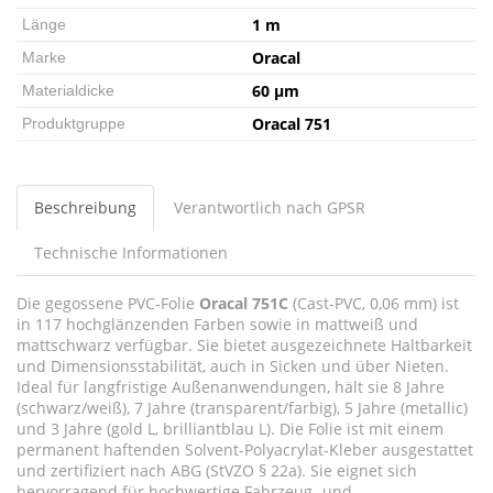
1 m
Länge
Oracal
Marke
60 µm
Materialdicke
Oracal 751
Produktgruppe
Beschreibung
Verantwortlich nach GPSR
Technische Informationen
Die gegossene PVC-Folie
Oracal 751C
(Cast-PVC, 0,06 mm) ist
in 117 hochglänzenden Farben sowie in mattweiß und
mattschwarz verfügbar. Sie bietet ausgezeichnete Haltbarkeit
und Dimensionsstabilität, auch in Sicken und über Nieten.
Ideal für langfristige Außenanwendungen, hält sie 8 Jahre
(schwarz/weiß), 7 Jahre (transparent/farbig), 5 Jahre (metallic)
und 3 Jahre (gold L, brilliantblau L). Die Folie ist mit einem
permanent haftenden Solvent-Polyacrylat-Kleber ausgestattet
und zertifiziert nach ABG (StVZO § 22a). Sie eignet sich
hervorragend für hochwertige Fahrzeug- und