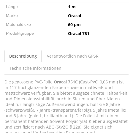
1 m
Länge
Oracal
Marke
60 µm
Materialdicke
Oracal 751
Produktgruppe
Beschreibung
Verantwortlich nach GPSR
Technische Informationen
Die gegossene PVC-Folie
Oracal 751C
(Cast-PVC, 0,06 mm) ist
in 117 hochglänzenden Farben sowie in mattweiß und
mattschwarz verfügbar. Sie bietet ausgezeichnete Haltbarkeit
und Dimensionsstabilität, auch in Sicken und über Nieten.
Ideal für langfristige Außenanwendungen, hält sie 8 Jahre
(schwarz/weiß), 7 Jahre (transparent/farbig), 5 Jahre (metallic)
und 3 Jahre (gold L, brilliantblau L). Die Folie ist mit einem
permanent haftenden Solvent-Polyacrylat-Kleber ausgestattet
und zertifiziert nach ABG (StVZO § 22a). Sie eignet sich
hervorragend für hochwertige Fahrzeug- und