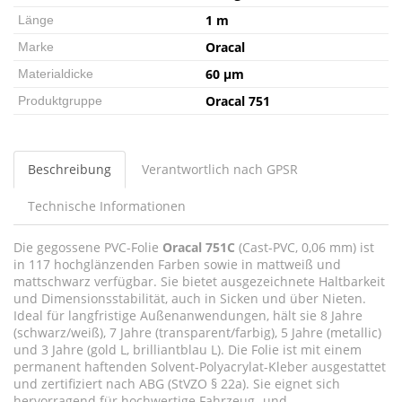
1 m
Länge
Oracal
Marke
60 µm
Materialdicke
Oracal 751
Produktgruppe
Beschreibung
Verantwortlich nach GPSR
Technische Informationen
Die gegossene PVC-Folie
Oracal 751C
(Cast-PVC, 0,06 mm) ist
in 117 hochglänzenden Farben sowie in mattweiß und
mattschwarz verfügbar. Sie bietet ausgezeichnete Haltbarkeit
und Dimensionsstabilität, auch in Sicken und über Nieten.
Ideal für langfristige Außenanwendungen, hält sie 8 Jahre
(schwarz/weiß), 7 Jahre (transparent/farbig), 5 Jahre (metallic)
und 3 Jahre (gold L, brilliantblau L). Die Folie ist mit einem
permanent haftenden Solvent-Polyacrylat-Kleber ausgestattet
und zertifiziert nach ABG (StVZO § 22a). Sie eignet sich
hervorragend für hochwertige Fahrzeug- und