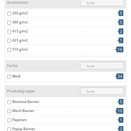
Grammatur
4
250 cm
5
260 g/m2
1
264 cm
5
360 g/m2
7
320 cm
2
415 g/m2
2
500 cm
1
423 g/m2
1
1000 mm
16
510 g/m2
5
610 g/m2
Farbe
34
Weiß
Produktgruppe
5
Blockout-Banner
10
Mesh-Banner
1
Paperart
2
Popup Banner