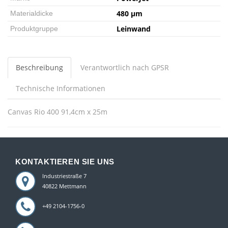
480 µm
Materialdicke
Leinwand
Produktgruppe
Beschreibung
Verantwortlich nach GPSR
Technische Informationen
Canvas Rio 400 91,4cm x 25m
KONTAKTIEREN SIE UNS
Industriestraße 7
40822 Mettmann
+49 2104-1756-0