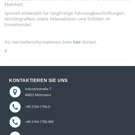
Ebenheit.
Speziell entwickelt für langfristige Fahrzeugbeschriftungen,
Fenstergrafiken sowie Dekorationen und Schilder im
Einzelhandel.
Für Herstellerinformationen bitte
hier
klicken.
8
KONTAKTIEREN SIE UNS
Industriestraße 7
40822 Mettmann
+49 2104-1756-0
+49 2104-1756-800