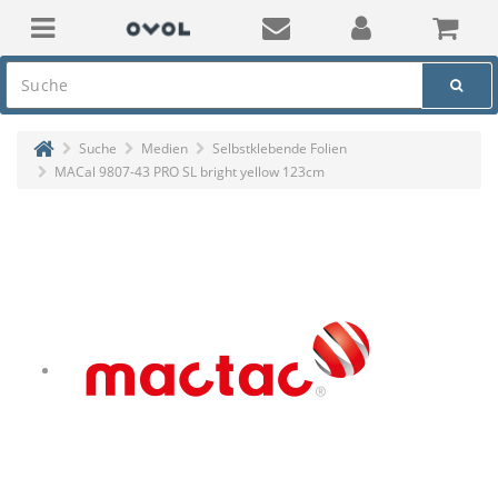
Suche
Medien
Selbstklebende Folien
MACal 9807-43 PRO SL bright yellow 123cm