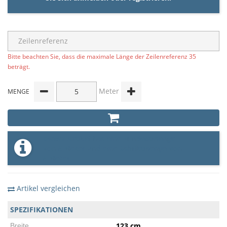
Bitte beachten Sie, dass die maximale Länge der Zeilenreferenz 35
beträgt.
Meter
MENGE
Dieser Artikel hat eine Mindestmenge
von 5 Meter und eine Schrittmenge von
5 Meter
Artikel vergleichen
SPEZIFIKATIONEN
123 cm
Breite