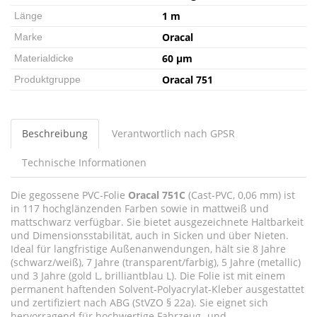
1 m
Länge
Oracal
Marke
60 µm
Materialdicke
Oracal 751
Produktgruppe
Beschreibung
Verantwortlich nach GPSR
Technische Informationen
Die gegossene PVC-Folie
Oracal 751C
(Cast-PVC, 0,06 mm) ist
in 117 hochglänzenden Farben sowie in mattweiß und
mattschwarz verfügbar. Sie bietet ausgezeichnete Haltbarkeit
und Dimensionsstabilität, auch in Sicken und über Nieten.
Ideal für langfristige Außenanwendungen, hält sie 8 Jahre
(schwarz/weiß), 7 Jahre (transparent/farbig), 5 Jahre (metallic)
und 3 Jahre (gold L, brilliantblau L). Die Folie ist mit einem
permanent haftenden Solvent-Polyacrylat-Kleber ausgestattet
und zertifiziert nach ABG (StVZO § 22a). Sie eignet sich
hervorragend für hochwertige Fahrzeug- und